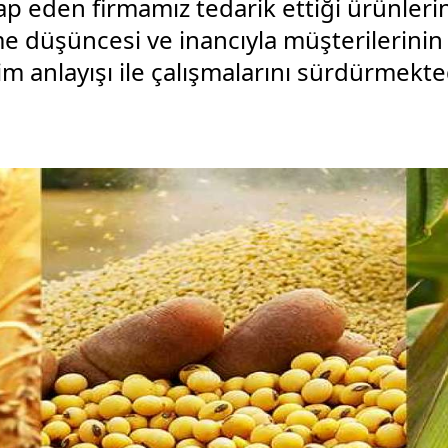
tap eden firmamız tedarik ettiği ürünlerini 
me düşüncesi ve inancıyla müşterilerini
m anlayışı ile çalışmalarını sürdürmekted