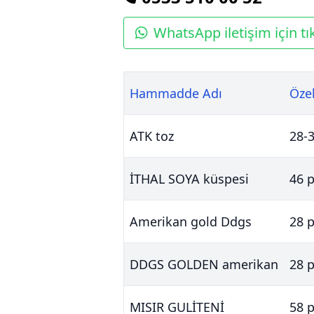
WhatsApp iletişim için tık
Hammadde Adı
Özel
ATK toz
28-3
İTHAL SOYA küspesi
46 p
Amerikan gold Ddgs
28 p
DDGS GOLDEN amerikan
28 p
MISIR GULİTENİ
58 p