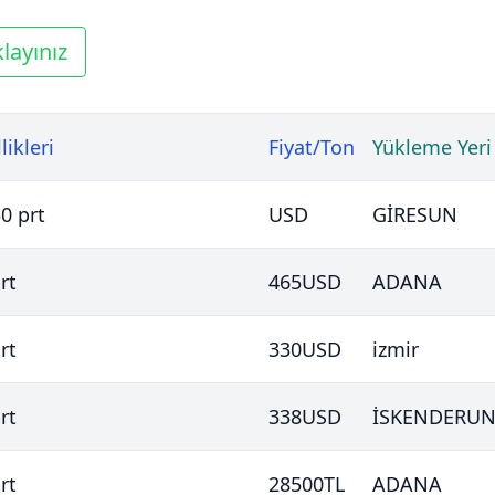
layınız
likleri
Fiyat/Ton
Yükleme Yeri
0 prt
USD
GİRESUN
rt
465
USD
ADANA
rt
330
USD
izmir
rt
338
USD
İSKENDERU
rt
28500
TL
ADANA