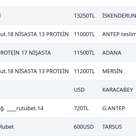
l
13250
TL
İSKENDERU
Rut.18 NİSASTA 13 PROTEİN
11000
TL
ANTEP tesli
PROTEİN 17 NİŞASTA
11500
TL
ADANA
Rut.18 NİSASTA 13 PROTEİN
11200
TL
MERSİN
USD
KARACABEY
ğ. ____rutubet.14
720
TL
G.ANTEP
 Rubet
600
USD
TARSUS